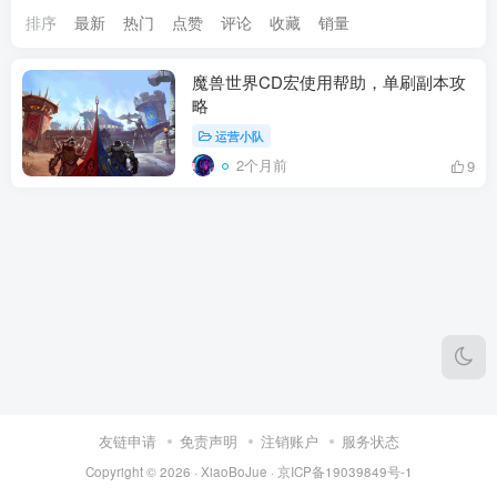
排序
最新
热门
点赞
评论
收藏
销量
魔兽世界CD宏使用帮助，单刷副本攻
略
运营小队
2个月前
9
友链申请
免责声明
注销账户
服务状态
Copyright © 2026 ·
XiaoBoJue
·
京ICP备19039849号-1