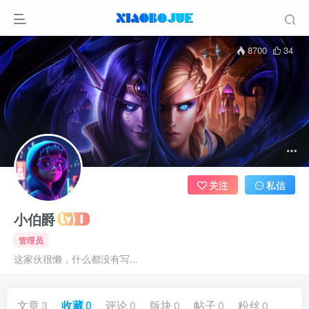
8700
34
关注
私信
小伯爵
管理员
这家伙很懒，什么都没有写...
文章
3
收藏
0
评论
0
版块
0
帖子
0
粉丝
0