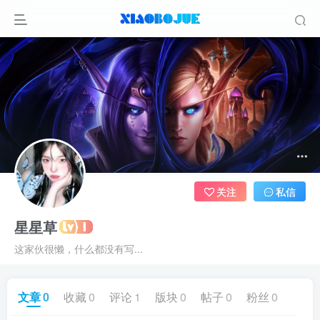
关注
私信
星星草
这家伙很懒，什么都没有写...
文章
0
收藏
0
评论
1
版块
0
帖子
0
粉丝
0